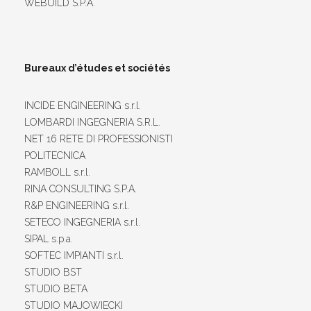
WEBUILD S.P.A.
Bureaux d’études et sociétés
INCIDE ENGINEERING s.r.l.
LOMBARDI INGEGNERIA S.R.L.
NET 16 RETE DI PROFESSIONISTI
POLITECNICA
RAMBOLL s.r.l.
RINA CONSULTING S.P.A.
R&P ENGINEERING s.r.l.
SETECO INGEGNERIA s.r.l.
SIPAL s.p.a.
SOFTEC IMPIANTI s.r.l.
STUDIO BST
STUDIO BETA
STUDIO MAJOWIECKI